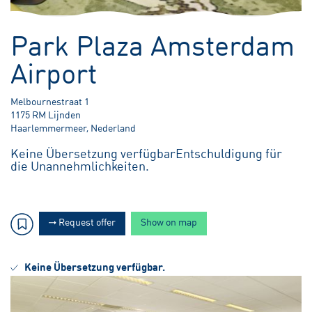
4,20 meter Unter dem Meeresspiegel
Park Plaza Amsterdam
Airport
Melbournestraat 1
1175 RM Lijnden
Haarlemmermeer, Nederland
Keine Übersetzung verfügbar
Entschuldigung für
die Unannehmlichkeiten.
Request offer
Show on map
Keine Übersetzung verfügbar.