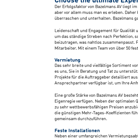
Der Erfolgsfaktor von Bazelmans AV liegt i
aber vor allem muss man es erleben. Daher k
überraschen und unterhalten. Bazelmans gar
Leidenschaft und Engagement für Qualität u
um das ständige Streben nach Perfektion, 
beizutragen, was nahtlos zusammenpasst. F
Mitarbeiter. Mit einem Team von über 50 fes
Vermietung
Das sehr breite und vielfältige Sortiment v
es uns, Sie in Beratung und Tat zu unterstü
Projekte für die Auftraggeber detailliert au
Ansprechpartner verfügbar ist, um Ihre Anf
Eine große Stärke von Bazelmans AV besteht 
Eigenregie verfügen. Neben der optimalen Qu
zu sehr wettbewerbsfähigen Preisen anzubie
die günstigen Mehr-Tages-Koeffizienten führ
gemeinsam durchzuführen.
Feste Installationen
Neben einer umfangreichen Vermietungsabte