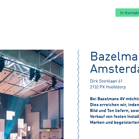
In Konta
Bazelma
Amster
Dirk Storklaan 61
2132 PX Hoofddorp
Bei Bazelmans AV möchte
Dies erreichen wir, ind
Bild und Ton liefern, so
Verkauf von festen Instal
Marken und begeisterten