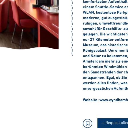
komfortablen Aufenthalt
einem Shuttle-Service e
WLAN, kostenlose Parkplä
moderne, gut ausgestatt
ruhigen, umweltfreundlic
sowohl für Geschäfts- al
gelegen. Die wichtigste
nur 27 Kilometer entfer
Museum, das historische
Königspalast. Um einen 
und Natur zu bekommen, 
Amsterdam mehr als eine
berühmten Windmühlen v
den Sandstränden der c
entspannen. Egal, ob Sie
werden alles finden, wa
unvergesslichen Aufenth
Website: www.wyndhamh
Request offe