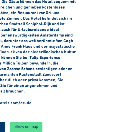
. Die Gäste können das Hotel bequem mit
rreichen und genießen kostenloses
tze, ein Restaurant vor Ort und
ete Zimmer. Das Hotel befindet sich im
hen Stadtteil Schiphol-Rijk und ist
s auch für Urlaubsreisende ideal
n Sehenswürdigkeiten Amsterdams sind
nt, darunter das weltberühmte Van Gogh
 Anne Frank Haus und der majestätische
Eindruck von der niederländischen Kultur
können Sie bei Tulip Experience
 Million Tulpen bewundern, die
on Zaanse Schans besichtigen oder an
harmanten Küstenstadt Zandvoort
 beruflich oder privat kommen, Sie
s Sie für einen angenehmen und
alt brauchen.
otels.com/de-de
r
Show on map