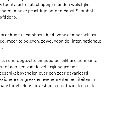
4 luchtvaartmaatschappijen landen wekelijks
anden in onze prachtige polder. Vanaf Schiphol
oofddorp.
prachtige uitvalsbasis biedt voor een bezoek aan
eel meer te beleven, zowel voor de (inter)nationale
er.
e, ruim opgezette en goed bereikbare gemeente
n of aan een van de vele rijk begroeide
eschikt bovendien over een zeer gevarieerd
sionele congres- en evenementenfaciliteiten. In
nale hotelketens gevestigd, en dat worden er de
wils. Op maximaal 20 minuten van de grote
roen en erg goed bereikbaar biedt
ernatieve voor de vaak veel drukkere en