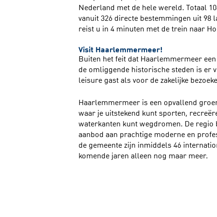
Nederland met de hele wereld. Totaal 10
vanuit 326 directe bestemmingen uit 98 l
reist u in 4 minuten met de trein naar H
Visit Haarlemmermeer!
Buiten het feit dat Haarlemmermeer een 
de omliggende historische steden is er v
leisure gast als voor de zakelijke bezoek
Haarlemmermeer is een opvallend groen
waar je uitstekend kunt sporten, recreëre
waterkanten kunt wegdromen. De regio b
aanbod aan prachtige moderne en profes
de gemeente zijn inmiddels 46 internatio
komende jaren alleen nog maar meer.
Van alle comfort voorzien, voor elk wat 
omliggende stadscentra, midden in het g
Haarlemmermeer een zeer interessant alt
duurdere grote steden.