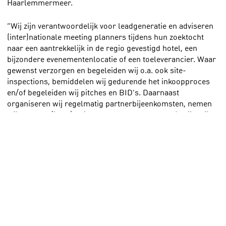
Haarlemmermeer.
“Wij zijn verantwoordelijk voor leadgeneratie en adviseren
(inter)nationale meeting planners tijdens hun zoektocht
naar een aantrekkelijk in de regio gevestigd hotel, een
bijzondere evenementenlocatie of een toeleverancier. Waar
gewenst verzorgen en begeleiden wij o.a. ook site-
inspections, bemiddelen wij gedurende het inkoopproces
en/of begeleiden wij pitches en BID’s. Daarnaast
organiseren wij regelmatig partnerbijeenkomsten, nemen
wij deel aan (inter)nationale beurzen en events én zijn wij
voor onze partners de ogen en oren binnen de gemeente en
onze markt.
Het is fantastisch dat er zich weer een professionele AV-
aanbieder bij ons aangesloten heeft. Dan kunnen wij onze
opdrachtgevers ook op dat gebied optimaal laten
adviseren.” Aldus Michiel Smilde, destinatiemanager van
convention bureau Event Park Amsterdam.