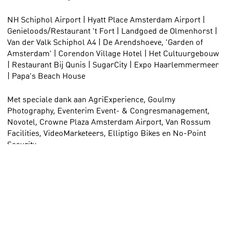
NH Schiphol Airport | Hyatt Place Amsterdam Airport |
Genieloods/Restaurant 't Fort | Landgoed de Olmenhorst |
Van der Valk Schiphol A4 | De Arendshoeve, 'Garden of
Amsterdam' | Corendon Village Hotel | Het Cultuurgebouw
| Restaurant Bij Qunis | SugarCity | Expo Haarlemmermeer
| Papa's Beach House
Met speciale dank aan AgriExperience, Goulmy
Photography, Eventerim Event- & Congresmanagement,
Novotel, Crowne Plaza Amsterdam Airport, Van Rossum
Facilities, VideoMarketeers, Elliptigo Bikes en No-Point
Security.
Wegens succes wordt ons 'Inspiratie Event' in November
geprolongeerd!
Organiseer je minimaal 10 events per jaar
van gemiddeld 50 personen per event en heb je interesse in
November bij ons aan te sluiten? Mail dan aan:
info@eventparkamsterdam.com