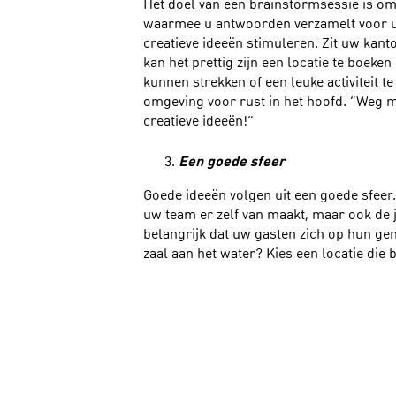
Het doel van een brainstormsessie is om
waarmee u antwoorden verzamelt voor u
creatieve ideeën stimuleren. Zit uw kant
kan het prettig zijn een locatie te boek
kunnen strekken of een leuke activiteit t
omgeving voor rust in het hoofd. “Weg 
creatieve ideeën!”
Een goede sfeer
Goede ideeën volgen uit een goede sfeer. 
uw team er zelf van maakt, maar ook de ju
belangrijk dat uw gasten zich op hun ge
zaal aan het water? Kies een locatie die 
Faciliteiten
Heeft u op kantoor onvoldoende ruimte
Dan is het een goed idee om een externe
qua faciliteiten aan al uw specifieke w
organiseren rond lunchtijd? De meeste lo