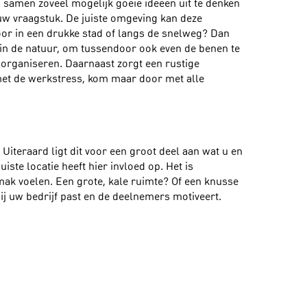
 samen zoveel mogelijk goeie ideeën uit te denken
w vraagstuk. De juiste omgeving kan deze
oor in een drukke stad of langs de snelweg? Dan
en in de natuur, om tussendoor ook even de benen te
e organiseren. Daarnaast zorgt een rustige
met de werkstress, kom maar door met alle
Uiteraard ligt dit voor een groot deel aan wat u en
iste locatie heeft hier invloed op. Het is
mak voelen. Een grote, kale ruimte? Of een knusse
bij uw bedrijf past en de deelnemers motiveert.
 om met een grote groep mensen te brainstormen?
 ruimte te boeken. De geschikte locatie moet ook
ensen kunnen voldoen. Een brainstormsessie
caties bieden fantastische cateringfaciliteiten