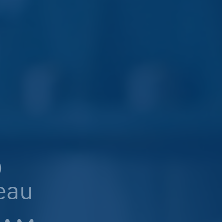
p
eau