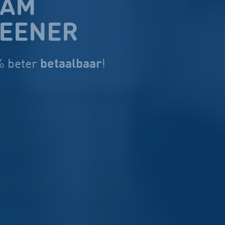
DAM
REENER
betaalbaar
% beter
!